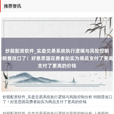
期指IC0
7811.60
+98.20
+1.27%
推荐资讯
上证综指
3919.51
+19.16
+0.49%
炒股配资软件_实盘交易系统执行逻辑与风险控制分析 特朗普改口
了！好意思国花费者如实为商品支付了更高的价钱
深证成指
14295.08
+184.96
+1.31%
炒股配资软件_实盘交易系统执行逻辑与风险控制分析 上海股指