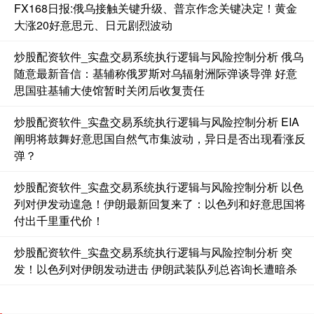
FX168日报:俄乌接触关键升级、普京作念关键决定！黄金
基金指数
7236.70
+6.90
+0.10%
大涨20好意思元、日元剧烈波动
炒股配资软件_实盘交易系统执行逻辑与风险控制分析 俄乌
随意最新音信：基辅称俄罗斯对乌辐射洲际弹谈导弹 好意
思国驻基辅大使馆暂时关闭后收复责任
炒股配资软件_实盘交易系统执行逻辑与风险控制分析 EIA
阐明将鼓舞好意思国自然气市集波动，异日是否出现看涨反
弹？
国债指数
229.64
+0.05
+0.02%
炒股配资软件_实盘交易系统执行逻辑与风险控制分析 以色
列对伊发动遑急！伊朗最新回复来了：以色列和好意思国将
付出千里重代价！
炒股配资软件_实盘交易系统执行逻辑与风险控制分析 突
发！以色列对伊朗发动进击 伊朗武装队列总咨询长遭暗杀