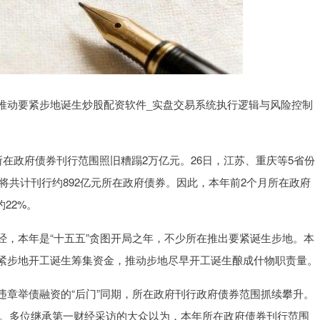
推动要紧步地诞生炒股配资软件_实盘交易系统执行逻辑与风险控制
所在政府债券刊行范围照旧糟蹋2万亿元。26日，江苏、重庆等5省份
宁将共计刊行约892亿元所在政府债券。因此，本年前2个月所在政府
22%。
经，本年是“十五五”贪图开局之年，不少所在推出要紧诞生步地。本
紧步地开工诞生筹集资金，推动步地尽早开工诞生酿成什物职责量。
违章举债融资的“后门”同期，所在政府刊行政府债券范围抓续攀升。
亿元。多位继承第一财经采访的大众以为，本年所在政府债券刊行范围