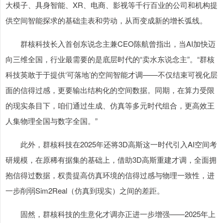
大模子、具身智能、XR、电商、影视等千行百业的公司和机构提
供空间智能探求的基础圭表和劳动，从而变成新的增长弧线。
群核科技长入首创东说念主兼CEO陈航曾指出，当AI加快迈
向三维全国，行业最需要的是底层时代的“卖水东说念主”。“群核
科技英敢于于提供‘可落地’的空间智能才调——不仅结束可视化层
面的信得过感，更要输出结构化的空间数据。同期，在算力受限
的现实条目下，咱们通过生成、仿真等多元时代组合，更高效王
人集物理全国与数字全国。”
此外，群核科技在2025年还将3D高斯这一时代引入AI空间考
研规模，在原稀有据集的基础上，借助3D高斯重建才调，全面拥
抱信得过数据，权贵提高仿真环境的信得过感与物理一致性，进
一步削弱Sim2Real（仿真到现实）之间的差距。
固然，群核科技的生意化才调亦正进一步增强——2025年上