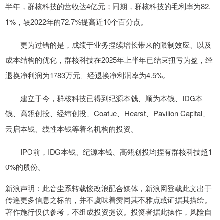
半年，群核科技的营收达4亿元；同期，群核科技的毛利率为82.
1%，较2022年的72.7%提高近10个百分点。
更为过错的是，成绩于业务捏续增长带来的限制效应、以及
成本结构的优化，群核科技在2025年上半年已结束扭亏为盈，经
退换净利润为1783万元、经退换净利润率为4.5%。
建立于今，群核科技已得到纪源本钱、顺为本钱、IDG本
钱、高瓴创投、经纬创投、Coatue、Hearst、Pavilion Capital、
云启本钱、线性本钱等着名机构的投资。
IPO前，IDG本钱、纪源本钱、高瓴创投均捏有群核科技超1
0%的股份。
新浪声明：此音尘系转载悛改浪配合媒体，新浪网登载此文出于
传递更多信息之标的，并不虞味着赞同其不雅点或证据其描绘。
著作施行仅供参考，不组成投资提议。投资者据此操作，风险自