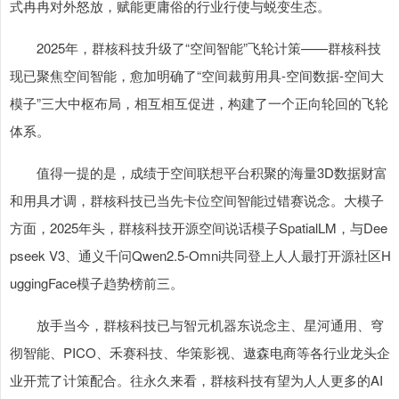
式冉冉对外怒放，赋能更庸俗的行业行使与蜕变生态。
2025年，群核科技升级了“空间智能”飞轮计策——群核科技
现已聚焦空间智能，愈加明确了“空间裁剪用具-空间数据-空间大
模子”三大中枢布局，相互相互促进，构建了一个正向轮回的飞轮
体系。
值得一提的是，成绩于空间联想平台积聚的海量3D数据财富
和用具才调，群核科技已当先卡位空间智能过错赛说念。大模子
方面，2025年头，群核科技开源空间说话模子SpatialLM，与Dee
pseek V3、通义千问Qwen2.5-Omni共同登上人人最打开源社区H
uggingFace模子趋势榜前三。
放手当今，群核科技已与智元机器东说念主、星河通用、穹
彻智能、PICO、禾赛科技、华策影视、遨森电商等各行业龙头企
业开荒了计策配合。往永久来看，群核科技有望为人人更多的AI