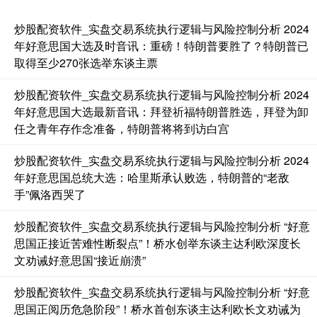
炒股配资软件_实盘交易系统执行逻辑与风险控制分析 2024
年好意思国大选及时音讯：重磅！特朗普要胜了？特朗普已
基金指数
7235.57
+5.77
+0.08%
取得至少270张选举东谈主票
炒股配资软件_实盘交易系统执行逻辑与风险控制分析 2024
年好意思国大选最新音讯：拜登祈福特朗普胜选，拜登为卸
任之青年存作念准备，特朗普将将到访白宫
炒股配资软件_实盘交易系统执行逻辑与风险控制分析 2024
年好意思国总统大选：哈里斯承认败选，特朗普的“老敌
手”佩洛西哭了
国债指数
229.61
+0.01
+0.01%
炒股配资软件_实盘交易系统执行逻辑与风险控制分析 “好意
思国正接近苦难性断裂点”！桥水创举东谈主达利欧深度长
文劝诫好意思国“接近崩溃”
炒股配资软件_实盘交易系统执行逻辑与风险控制分析 “好意
思国正阅历危急阶段”！桥水首创东谈主达利欧长文劝诫为