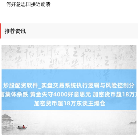
何好意思国接近崩溃
期指IC0
7790.20
+76.80
+1.00%
推荐资讯
上证综指
3911.80
+11.44
+0.29%