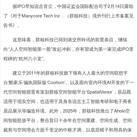
据IPO早知说念音尘，中国证监会国际配合司于2月14日露馅
了《对于Manycore Tech Inc．（群核科技）境外刊行上市备案见
告书》。
这意味着，群核科技已得到港交所聆讯的前置条目，继续
向“人人空间智能第一股”发起冲刺，亦有望成为第一家完成IPO里
程碑的“杭州六小龙”。
建立于2011年的群核科技旗下领有人人最大的空间联想平
台‘酷家乐’偏执国际版‘Coohom’、以及面向室内环境AI开发的下一
代空间智能措置有策划群核空间智能平台‘SpatialVerse’，居品既
适用于现实空间，也适用于具身东说念主工智能考研和电子商务
居品展示等编造环境。此外，2025年，群核科技推出了Aholo空
间智能怒放平台，整合昔日十余年在空间重建、空间生成、空间
裁剪与空间理会方面千里淀的中枢才调，以底层模子和用具的体