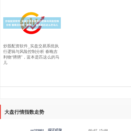
炒股配资软件_实盘交易系统执
上证综指
3940.04
+39.68
+1.02%
行逻辑与风险控制分析 春晚吉
利物“骋骋”，蓝本是匹这么的马
儿
大盘行情指数走势
深证成指
14311.01
+200.89
+1.42%