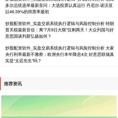
多尔总统选举最新音问：大选投票认真运行 丹尼尔·诺沃亚
以46.39%的得票率最初
炒股配资软件_实盘交易系统执行逻辑与风险控制分析 特朗
普关税最新音信：离“7月9日大限”仅剩两天！大众列国与好
意思国谈判新弘扬如何？
国债指数
229.69
+0.10
+0.04%
炒股配资软件_实盘交易系统执行逻辑与风险控制分析 大家
央行利率最新不雅察：欧洲央行本年降息4次 好意思联储真
实是“太迟先生”吗？
推荐资讯
期指IC0
7877.80
+164.40
+2.13%