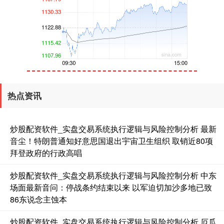
创业板指
3563.12
+47.56
+1.35%
热点资讯
炒股配资软件_实盘交易系统执行逻辑与风险控制分析 最新
音尘！特朗普通知好意思国退出宇宙卫生组织 取销近80项
拜登政府的行政高唱
炒股配资软件_实盘交易系统执行逻辑与风险控制分析 中东
基金指数
7242.10
+12.30
+0.17%
场面最新音问：停战条约结束以来 以军迫切加沙多地已致
86东说念主蚀本
炒股配资软件_实盘交易系统执行逻辑与风险控制分析 厄瓜