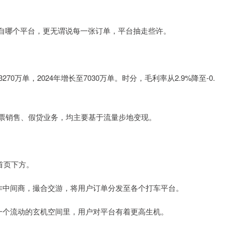
自哪个平台，更无谓说每一张订单，平台抽走些许。
0万单，2024年增长至7030万单。时分，毛利率从2.9%降至-0.
车票销售、假贷业务，均主要基于流量步地变现。
首页下方。
作中间商，撮合交游，将用户订单分发至各个打车平台。
一个流动的玄机空间里，用户对平台有着更高生机。