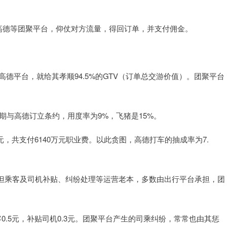
于高德等团聚平台，仰仗对方流量，得回订单，并支付佣金。
仅高德平台，就给其孝顺94.5%的GTV（订单总交游价值）。团聚平台
时期与高德订立条约，用度率为9%，飞猪是15%。
3亿元，共支付6140万元职业费。以此贪图，高德打车的抽成率为7.
。但乘客及司机补贴、纠纷处理等运营老本，多数由出行平台承担，团
客0.5元，补贴司机0.3元。团聚平台产生的司乘纠纷，常常也由其惩