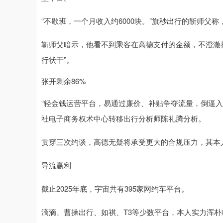
“不歇班，一个月收入约6000块。”旗秒出行的靳师父称
靳师父暗示，他看不到乘客在高德支付的金额，不澄澈
行状干”。
张开剩余86%
“轻金钱运营平台，易通过廉价、补贴争夺流量，倒逼
社电子商务权术中心转移出行分析师陈礼腾分析。
贯穿三次约谈，高德无疑将承受更大的合规压力，其本
导流赢利
截止2025年底，宇宙共有395家网约车平台。
滴滴、曹操出行、如祺、T3等少数平台，本人实力浑