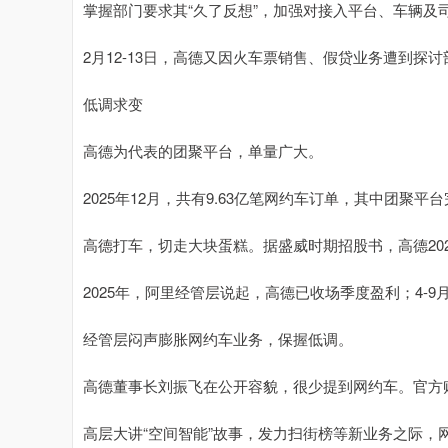
掌握部门要求其“久了反想”，加强对接入平台、车辆及
2月12-13日，高德又因火车票销售、假贷业务遭到
低调求变
高德为代表的团聚平台，单量广大。
2025年12月，共有9.63亿笔网约车订单，其中团聚平
高德打车，切走大块蛋糕。据盛威时期招股书，高德202
2025年，阿里经管层说起，高德已收场季度盈利；4-
经管层闷声膨胀网约车业务，保握低调。
高德董事长刘振飞在公开容貌，很少提到网约车。官方账号
高层大讲“空间智能”故事，发力扫街榜等新业务之际，