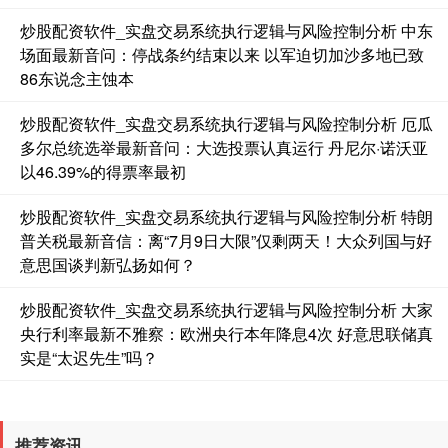
基金指数
7239.23
+9.42
+0.13%
炒股配资软件_实盘交易系统执行逻辑与风险控制分析 中东
场面最新音问：停战条约结束以来 以军迫切加沙多地已致
86东说念主蚀本
炒股配资软件_实盘交易系统执行逻辑与风险控制分析 厄瓜
多尔总统选举最新音问：大选投票认真运行 丹尼尔·诺沃亚
以46.39%的得票率最初
炒股配资软件_实盘交易系统执行逻辑与风险控制分析 特朗
国债指数
229.68
+0.09
+0.04%
普关税最新音信：离“7月9日大限”仅剩两天！大众列国与好
意思国谈判新弘扬如何？
炒股配资软件_实盘交易系统执行逻辑与风险控制分析 大家
央行利率最新不雅察：欧洲央行本年降息4次 好意思联储真
实是“太迟先生”吗？
期指IC0
7838.60
+125.20
+1.62%
推荐资讯