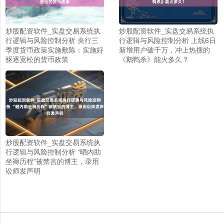
炒股配资软件_实盘交易系统执
炒股配资软件_实盘交易系统执
行逻辑与风险控制分析 央行三
行逻辑与风险控制分析 上线6日
季度货币政策实施敷陈：实施好
新增用户破千万，冲上热搜的
驱逐宽松的货币政策
《鹅鸭杀》能火多久？
上证综指
3930.84
+30.49
+0.78%
炒股配资软件_实盘交易系统执
行逻辑与风险控制分析 “晒内助
坐褥历程”被禁言的博主，录用
讼师发声明