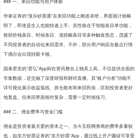
### 一、来回功能与用户体验
华泰证券的“涨乐钞票通”在来回功能上阐述卓绝，界面诡计粗略
明了，即使是生人也能快速上手。其性格在于智能条目单功能，
救助价钱条目、时候条目、涨跌幅条目等多种触发形态，茂盛了
不同投资者的自动化来回需求。不外，部分用户响应在极点行情
下偶尔会出现转眼卡顿。
国泰君安的“君弘”App则在资讯整合上独具上风，不仅提供全面的
市集数据，还交融了深度研报和财经直播。其“账户分析”功能不
详可视化展示收益弧线、抓仓散布和来回民俗，匡助投资者更好
地复盘。但来回界面相对复杂，需要一定时候练习。
### 二、佣金费率与资金门槛
佣金是投资者最关爱的资本之一。当今互联网券商的费率多量较
低，如东方钞票证券的“东方钞票”App，通过线上开户庸碌可享受