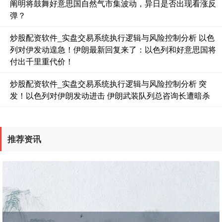
阐明将鼓舞好意思国自然气市集波动，异日是否出现看涨反
弹？
炒股配资软件_实盘交易系统执行逻辑与风险控制分析 以色
列对伊发动遑急！伊朗最新回复来了：以色列和好意思国将
国债指数
229.69
+0.10
+0.04%
付出千里重代价！
炒股配资软件_实盘交易系统执行逻辑与风险控制分析 突
发！以色列对伊朗发动进击 伊朗武装队列总咨询长遭暗杀
推荐资讯
期指IC0
7877.80
+164.40
+2.13%