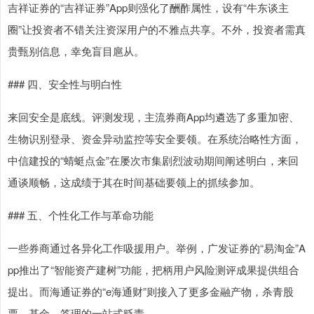
吉祥证券的“吉祥证券”App则强化了酬酢属性，设有“牛东谈主
圈”让投资者不错关注资深用户的不雅点共享。不外，投资者需真
贵甄别信息，幸免盲目扈从。
### 四、安全性与明白性
来回安全是底线。评测发现，主流券商App均遴选了多重加密、
生物识别登录、资金异动监控等安全要领。在系统治略性方面，
中信建投的“蜻蜓点金”在屡次市集剧烈波动期间阐述明白，来回
通谈顺畅，这成绩于其在时间基础要领上的抓续参加。
### 五、个性化工作与革命功能
一些券商通过各异化工作吸援用户。举例，广发证券的“易淘金”A
pp推出了“智能资产建树”功能，把柄用户风险测评成果提供组合
提出。而海通证券的“e海通财”则接入了更多金融产物，杀青股
票、基金、答理的一站式贬责。