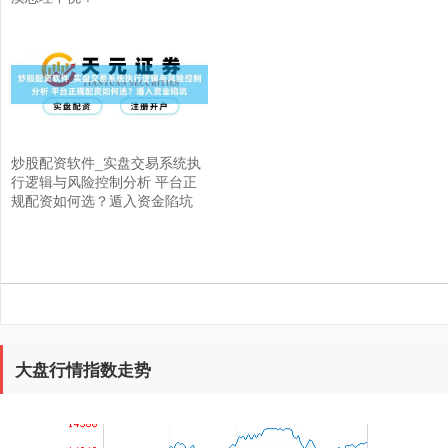
上证综指
3940.04
+39.68
+1.02%
炒股配资软件_实盘交易系统执
行逻辑与风险控制分析 平台正
规配资如何选？遁入资金陷坑
深证成指
14311.01
+200.89
+1.42%
大盘行情指数走势