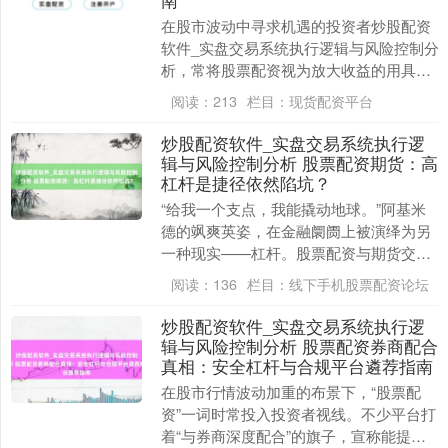
在股市波动中寻求机遇的投资者炒股配资
软件_实盘交易系统执行逻辑与风险控制分
析，常将股票配资视为放大收益的用具。
关系词，面对集会上五花八门标配资平
阅读：
213
栏目：
现货配资平台
台，若何快速赢得....
炒股配资软件_实盘交易系统执行逻
辑与风险控制分析 股票配资期货：高
杠杆是捷径依然陷坑？
“给我一个支点，我能撬动地球。”阿基米
德的飒爽英姿，在金融阛阓上被演绎为另
一种现实——杠杆。股票配资与期货交
往，恰是这种“撬动”艺术的采集体现。它
阅读：
136
栏目：
线下手机股票配资论坛
们以数倍、数十....
炒股配资软件_实盘交易系统执行逻
辑与风险控制分析 股票配资券商配合
真相：安全杠杆与合规平台遴荐指南
在股市行情波动加重的布景下，“股票配
资”一词时常投入投资者视线。不少平台打
着“与券商深度配合”的旗子，宣称能提供