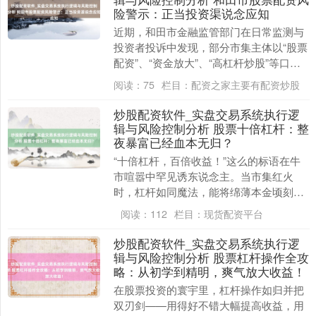
险警示：正当投资渠说念应知
近期，和田市金融监管部门在日常监测与
投资者投诉中发现，部分市集主体以“股票
配资”、“资金放大”、“高杠杆炒股”等口
头，通过线上平台、线下推介等口头，勾
阅读：
75
栏目：
配资之家主要有配资炒股
引投资者参....
炒股配资软件_实盘交易系统执行逻
辑与风险控制分析 股票十倍杠杆：整
夜暴富已经血本无归？
“十倍杠杆，百倍收益！”这么的标语在牛
市喧嚣中罕见诱东说念主。当市集红火
时，杠杆如同魔法，能将绵薄本金顷刻间
放大炒股配资软件_实盘交易系统执行逻辑
阅读：
112
栏目：
现货配资平台
与风险控制分析....
炒股配资软件_实盘交易系统执行逻
辑与风险控制分析 股票杠杆操作全攻
上证综指
略：从初学到精明，爽气放大收益！
3886.22
+7.79
+0.20%
在股票投资的寰宇里，杠杆操作如归并把
双刃剑——用得好不错大幅提高收益，用