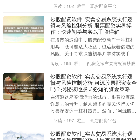
高杠杆资金，助您快速放大收益。研究
阅读：
102
栏目：
现货配资平台
词，这光鲜征象....
炒股配资软件_实盘交易系统执行逻
辑与风险控制分析 股票配资实盘操
作：快速初学与实战手段详解
在股市的波浪中，股票配资动作一种杠杆
用具，既可能放大收益，也遮蔽着倍增的
风险。关于寻求快速初学并掌持实战手段
的投资者而言，融会其核神思制与操作顺
阅读：
188
栏目：
配资之家主要有配资炒股
序至关首要。 *....
炒股配资软件_实盘交易系统执行逻
辑与风险控制分析 河源股票配资安全
吗？揭秘腹地股民必知的资金策略
在河源这座充满活力的城市，跟着投资应
许意志的晋升，越来越多的股民运行关切
股票配资这一杠杆器具。然而，“河源股票
配资安全吗？”这个问题的背后，避讳着大
阅读：
197
栏目：
现货配资平台
批投资者对资....
炒股配资软件_实盘交易系统执行逻
辑与风险控制分析 和田市股票配资风