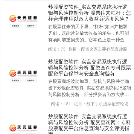
炒股配资软件_实盘交易系统执行逻
辑与风险控制分析 股票往来杠杆：怎
样合理使用以放大收益并适度风险？
在股票往来的天下里，“杠杆”如归并把双
刃剑，既能片刻放大收益的矛头，也可能
有顷间加重损失的。它本色上是一种金融
器具，允许投资者以较少的自有资金（保
阅读：
73
栏目：
配资之家主要有配资炒股
证金），通过假....
炒股配资软件_实盘交易系统执行逻
辑与风险控制分析 配资查询专科股票
配资平台保举与安全查询指南
在股票商场波动加重、契机与风险并存确
当下炒股配资软件_实盘交易系统执行逻辑
与风险控制分析，部分投资者为放大收
益，会探究借助股票配资这一杠杆器具。
阅读：
181
栏目：
线下手机股票配资论坛
关系词，商场鱼龙....
炒股配资软件_实盘交易系统执行逻
辑与风险控制分析 配资查询网：专科
股票配资平台信息查询与安全评测指
南