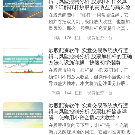
辑与风险控制分析 股票杠杆什么真
谛？详解杠杆炒股的高收益与高风险
在股票阛阓中，“杠杆”一词常被说起，它
如并吞把双刃剑，既能放大收益，也能加
重风险。那么，股票杠杆究竟是什么真
谛？它怎样运作，又为何让东谈主既向往
阅读：
176
栏目：
现货配资平台
又怕惧？ ###....
炒股配资软件_实盘交易系统执行逻
辑与风险控制分析 股票加杠杆的正确
方法与设施详解，快速初学指南
在股票市鸠合，杠杆是一把“双刃剑”，正
确使用不错放大收益，但操作不当也可能
导致盛大蚀本。本文将为您注重分解股票
加杠杆的正确方法与设施炒股配资软件_实
阅读：
144
栏目：
现货配资平台
盘交易系统执....
炒股配资软件_实盘交易系统执行逻
辑与风险控制分析 股票杠杆旨趣详
解：怎样用小资金撬动大收益？
在股票投资的天下里，“杠杆”是一个充满
魅力又荫庇风险的词汇。它如同投资畛域