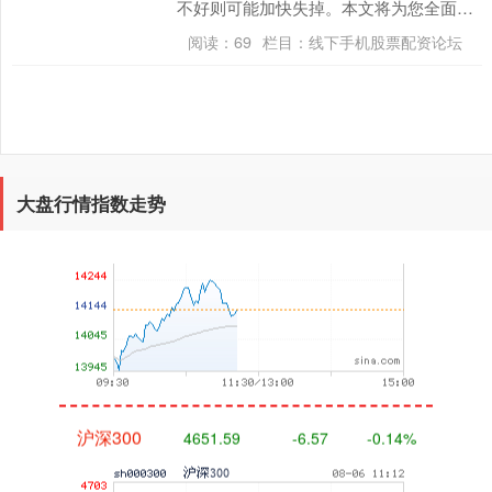
不好则可能加快失掉。本文将为您全面判
辨股票杠杆操作的旨趣、设施和风险贬
阅读：
69
栏目：
线下手机股票配资论坛
抑，助您在投资路上....
深证成指
14142.17
-2.03
-0.01%
大盘行情指数走势
沪深300
4651.59
-6.57
-0.14%