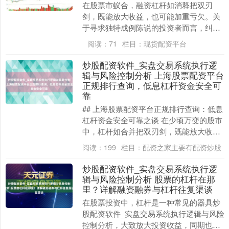
在股票市蚁合，融资杠杆如消释把双刃
剑，既能放大收益，也可能加重亏欠。关
于寻求独特成例陈说的投资者而言，纠合
并安全哄骗杠杆，是进阶投资的关节一
阅读：
71
栏目：
现货配资平台
步。 **一、 杠杆....
炒股配资软件_实盘交易系统执行逻
辑与风险控制分析 上海股票配资平台
正规排行查询，低息杠杆资金安全可
靠
## 上海股票配资平台正规排行查询：低息
杠杆资金安全可靠之谈 在少顷万变的股市
中，杠杆如合并把双刃剑，既能放大收
益，也可能加重风险。对于上海这座金融
阅读：
199
栏目：
配资之家主要有配资炒股
中心的投资者....
炒股配资软件_实盘交易系统执行逻
辑与风险控制分析 股票的杠杆在那
里？详解融资融券与杠杆往复渠谈
在股票投资中，杠杆是一种常见的器具炒
股配资软件_实盘交易系统执行逻辑与风险
控制分析，大致放大投资收益，同期也伴