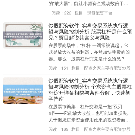
的“放大器”，能让小额资金撬动数倍于本
金的收益，也可能在蓦的吞吃投资者的沿
阅读：
222
栏目：
现货配资平台
路老本。默契....
炒股配资软件_实盘交易系统执行逻
辑与风险控制分析 股票杠杆是什么预
见？醒目解说其含义与风险
在股票商场中，“杠杆”一词常被说起，它
既是放大收益的利器，亦然加快耗费的凶
器。那么，股票杠杆究竟是什么预见？它
怎样运作炒股配资软件_实盘交易系统执行
阅读：
151
栏目：
配资之家主要有配资炒股
逻辑与风险控....
炒股配资软件_实盘交易系统执行逻
辑与风险控制分析 个东说念主股票杠
杆绽开详备相貌与条件分解，快速初
学指南
在股票市辘集，杠杆交游是一把“双刃
剑”——它能放大收益，也可能加重损失。
关于但愿进步资金使用效果的投资者而
言，了解若何安全、合规地绽开股票杠杆
阅读：
169
栏目：
配资之家主要有配资炒股
至关遑急。本文将为....