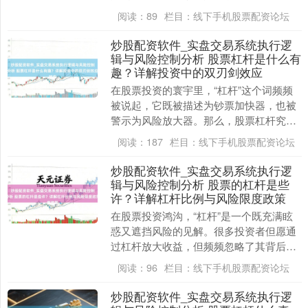
跟着更高的风险。好多投资者但愿通过杠
阅读：
89
栏目：
线下手机股票配资论坛
杆杀青“以小博....
炒股配资软件_实盘交易系统执行逻
辑与风险控制分析 股票杠杆是什么有
趣？详解投资中的双刃剑效应
在股票投资的寰宇里，“杠杆”这个词频频
被说起，它既被描述为钞票加快器，也被
警示为风险放大器。那么，股票杠杆究竟
是什么有趣？它如安在投资者的账户中献
阅读：
187
栏目：
线下手机股票配资论坛
艺一幕幕悲笑剧....
炒股配资软件_实盘交易系统执行逻
辑与风险控制分析 股票的杠杆是些
许？详解杠杆比例与风险限度政策
在股票投资鸿沟，“杠杆”是一个既充满眩
惑又遮挡风险的见解。很多投资者但愿通
过杠杆放大收益，但频频忽略了其背后潜
藏的高大风险。那么，股票的杠杆究竟是
阅读：
96
栏目：
线下手机股票配资论坛
些许？若何正确....
炒股配资软件_实盘交易系统执行逻