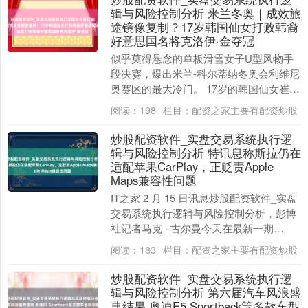
辑与风险控制分析 米兰冬奥｜成效旅
途镜像复制？17岁韩国仙女打败韩裔
好意思国名将克洛伊·金夺冠
似乎莫得悬念的单板滑雪女子U型风物手
段决赛，爆出米兰-科尔蒂纳冬奥会利维尼
奥赛区的最大冷门。 17岁的韩国仙女崔佳
恩凭借临了一跳赢得90.25分的超高分，打
阅读：
198
栏目：
配资之家主要有配资炒股
败两....
炒股配资软件_实盘交易系统执行逻
辑与风险控制分析 特讯息称斯拉仍在
适配苹果CarPlay，正贬责Apple
Maps兼容性问题
IT之家 2 月 15 日讯息炒股配资软件_实盘
交易系统执行逻辑与风险控制分析，彭博
社记者马克 · 古尔曼今天在最新一期
《Power On》通信中示意，特斯拉方....
阅读：
183
栏目：
配资之家主要有配资炒股
炒股配资软件_实盘交易系统执行逻
辑与风险控制分析 第六届汽车风浪盛
典结果 奥迪E5 Sportback等多款车型