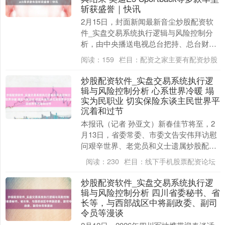
斩获盛誉｜快讯
2月15日，封面新闻最新音尘炒股配资软
件_实盘交易系统执行逻辑与风险控制分
析，由中央播送电视总台把持、总台财经
节目中心相配规划的第六届《汽车风浪盛
阅读：
159
栏目：
配资之家主要有配资炒股
典》认真结果。....
炒股配资软件_实盘交易系统执行逻
辑与风险控制分析 心系世界冷暖 塌
实为民职业 切实保险东谈主民世界平
沉着和过节
本报讯（记者 孙亚文）新春佳节将至，2
月13日，省委常委、市委文告安伟拜访慰
问艰辛世界、老党员和义士遗属炒股配资
软件_实盘交易系统执行逻辑与风险控制分
阅读：
230
栏目：
线下手机股票配资论坛
析，为他们....
炒股配资软件_实盘交易系统执行逻
辑与风险控制分析 四川省委秘书、省
长等，与西部战区中将副政委、副司
令员等漫谈