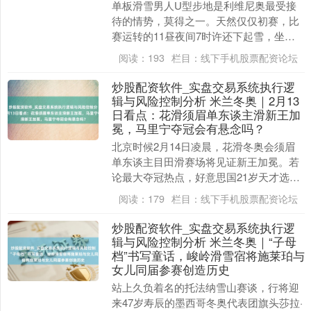
单板滑雪男人U型步地是利维尼奥最受接
待的情势，莫得之一。天然仅仅初赛，比
赛运转的11昼夜间7时许还下起雪，坐落
在莫托利诺山半山腰的U池赛区挤满了记
阅读：
193
栏目：
线下手机股票配资论坛
者与不雅众。 ....
炒股配资软件_实盘交易系统执行逻
辑与风险控制分析 米兰冬奥｜2月13
日看点：花滑须眉单东谈主滑新王加
冕，马里宁夺冠会有悬念吗？
北京时候2月14日凌晨，花滑冬奥会须眉
单东谈主目田滑赛场将见证新王加冕。若
论最大夺冠热点，好意思国21岁天才选手
马里宁无疑是最凝视的存在。 已往两个赛
阅读：
179
栏目：
线下手机股票配资论坛
季，他以统....
炒股配资软件_实盘交易系统执行逻
辑与风险控制分析 米兰冬奥｜“子母
档”书写童话，峻岭滑雪宿将施莱珀与
女儿同届参赛创造历史
站上久负着名的托法纳雪山赛谈，行将迎
来47岁寿辰的墨西哥冬奥代表团旗头莎拉·