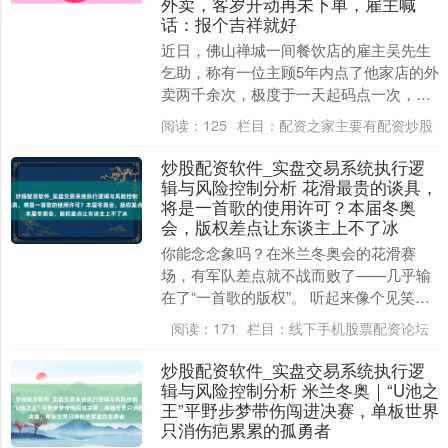
外卖，客岁开动再未下单，雇主喊
话：报个吉祥就好
近日，佛山禅城一间餐饮店的雇主吴先生
乞助，称有一位主顾5年内点了他家店的外
卖两千余次，极度于一天起码点一次，致
使一天两次，但从客岁开动，这名主顾就
阅读：
125
栏目：
配资之家主要有配资炒股
莫得再下过单。....
炒股配资软件_实盘交易系统执行逻
辑与风险控制分析 花滑最贵的谈具，
将是一首歌的使用许可？本届冬奥
会，版权差点让东谈主上不了冰
你能念念象吗？在米兰冬奥会的花滑赛
场，有军队差点就不战而败了——几乎输
在了“一首歌的版权”。 听起来像个见笑，
但它便是真事：本届冬奥期间，围绕花滑
阅读：
171
栏目：
线下手机股票配资论坛
选曲的版权纠纷....
炒股配资软件_实盘交易系统执行逻
辑与风险控制分析 米兰冬奥｜“U池之
王”平野步梦带伤闯进决赛，单板世界
只消伤疤累累的孤勇者