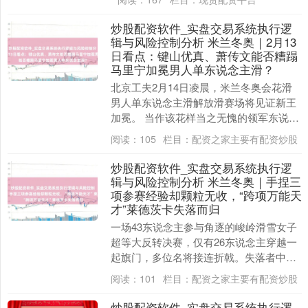
林孝埈与1....
炒股配资软件_实盘交易系统执行逻
辑与风险控制分析 米兰冬奥｜2月13
日看点：键山优真、萧传文能否糟蹋
马里宁加冕男人单东说念主滑？
北京工夫2月14日凌晨，米兰冬奥会花滑
男人单东说念主滑解放滑赛场将见证新王
加冕。 当作该花样当之无愧的领军东说念
主物，好意思国天才选手马里宁短节目以
阅读：
105
栏目：
配资之家主要有配资炒股
108.16....
炒股配资软件_实盘交易系统执行逻
辑与风险控制分析 米兰冬奥｜手捏三
项参赛经验却颗粒无收，“跨项万能天
才”莱德茨卡失落而归
一场43东说念主参与角逐的峻岭滑雪女子
超等大反转决赛，仅有26东说念主穿越一
起旗门，多位名将接连折戟。失落者中，
就包括2018年平昌冬奥会该神情冠军得主
阅读：
101
栏目：
配资之家主要有配资炒股
埃丝特尔....
炒股配资软件_实盘交易系统执行逻