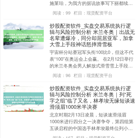
施莱珀，为我方的据说故事写下丽都续
集。看成冬奥史上最年长的峻岭滑雪女
阅读：
99
栏目：
现货配资平台
将，第七次参与五....
炒股配资软件_实盘交易系统执行逻
辑与风险控制分析 米兰冬奥｜出战无
名辈遭爆冷，同分却屈居亚军，加拿
大雪上手段神话怒摔滑雪板
宇宙杯分站赛冠军头衔100比0，但这不代
表“100”在奥运会上会赢。 在2月12日举行
的米兰冬奥会男人解放式滑雪雪上手段决
赛中，出现了陌生的同分决出冠亚军的场
阅读：
96
栏目：
现货配资平台
景....
炒股配资软件_实盘交易系统执行逻
辑与风险控制分析 米兰冬奥｜列“死
字之组”临了又名，林孝埈无缘短谈速
滑须眉1000米半决赛
北京时期2月13日凌晨，短谈速滑须眉
1000米进行四分之一决赛争夺，第四组第
五谈启程的中国选手林孝埈最终位列小组
第五位，无缘晋级。 本场四分之一决赛，
阅读：
167
栏目：
现货配资平台