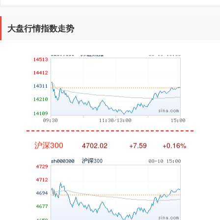
深证成指
14316.96
+5.95
+0.04%
大盘行情指数走势
沪深300
4702.02
+7.59
+0.16%