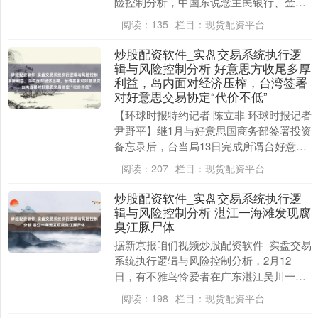
险控制分析，中国东说念主民银行、金融
监管总局、中国证监会、农业农村部印发
阅读：
135
栏目：
现货配资平台
《对于统筹建....
炒股配资软件_实盘交易系统执行逻
辑与风险控制分析 好意思方收尾多厚
利益，岛内面对经济压榨，台湾签署
对好意思交易协定“代价不低”
【环球时报特约记者 陈立非 环球时报记者
尹野平】继1月与好意思国商务部签署投资
备忘录后，台当局13日完成所谓台好意
思“平等交易协定”签署。协定琢磨进程不
阅读：
207
栏目：
现货配资平台
透明，....
炒股配资软件_实盘交易系统执行逻
辑与风险控制分析 湛江一海滩发现腐
臭江豚尸体
据新京报咱们视频炒股配资软件_实盘交易
系统执行逻辑与风险控制分析，2月12
日，有不雅鸟怜爱者在广东湛江吴川一海
滩发现疑似儒艮的动物尸体。发现者告诉
阅读：
198
栏目：
现货配资平台
记者，尸体长度....