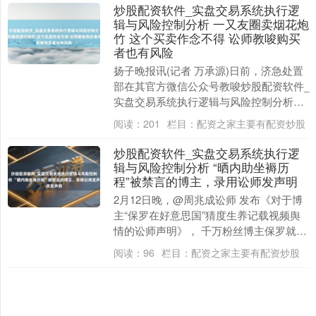
炒股配资软件_实盘交易系统执行逻
辑与风险控制分析 一又友圈卖烟花炮
竹 这个买卖作念不得 讼师教唆购买
者也有风险
扬子晚报讯(记者 万承源)日前，济急处置
部在其官方微信公众号教唆炒股配资软件_
实盘交易系统执行逻辑与风险控制分析，
在微信群、一又友圈、直播平台等应答渠
阅读：
201
栏目：
配资之家主要有配资炒股
谈发布售卖....
炒股配资软件_实盘交易系统执行逻
辑与风险控制分析 “晒内助坐褥历
程”被禁言的博主，录用讼师发声明
上证综指
3966.59
+26.56
+0.67%
2月12日晚，@周兆成讼师 发布《对于博
主“保罗在好意思国”猜度生养记载视频舆
情的讼师声明》， 千万粉丝博主保罗就生
养记载视频舆情及质疑讲演： 承认实践范
阅读：
96
栏目：
配资之家主要有配资炒股
例研究....