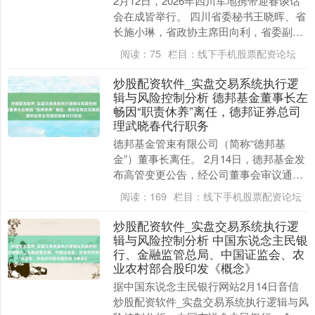
2月12日，2026年四川军地携带迎春谈话
会在成皆举行。 四川省委秘书王晓晖、省
长施小琳，省政协主席田向利，省委副秘
书、政法委秘书于立军等省携带，与西部
阅读：
75
栏目：
线下手机股票配资论坛
战区中将....
炒股配资软件_实盘交易系统执行逻
辑与风险控制分析 德邦基金董事长左
畅因“职责休养”离任，德邦证券总司
理武晓春代行职务
德邦基金管束有限公司（简称“德邦基
金”）董事长离任。 2月14日，德邦基金发
布高管变更公告，经公司董事会审议通
过，左畅因“职责休养”不再担任公司董事
阅读：
169
栏目：
线下手机股票配资论坛
长职务，德邦....
炒股配资软件_实盘交易系统执行逻
辑与风险控制分析 中国东说念主民银
行、金融监管总局、中国证监会、农
业农村部合股印发《概念》
据中国东说念主民银行网站2月14日音信
炒股配资软件_实盘交易系统执行逻辑与风