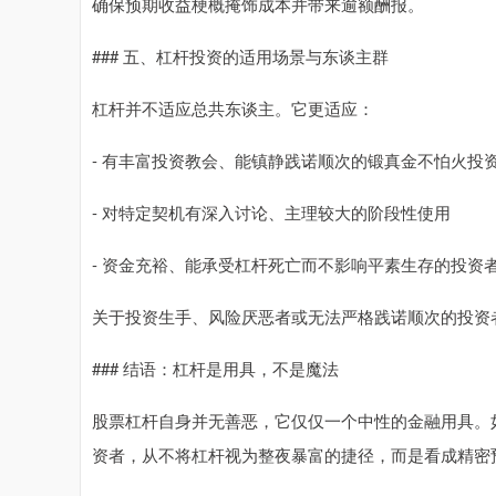
确保预期收益梗概掩饰成本并带来逾额酬报。
### 五、杠杆投资的适用场景与东谈主群
杠杆并不适应总共东谈主。它更适应：
- 有丰富投资教会、能镇静践诺顺次的锻真金不怕火投
- 对特定契机有深入讨论、主理较大的阶段性使用
- 资金充裕、能承受杠杆死亡而不影响平素生存的投资
关于投资生手、风险厌恶者或无法严格践诺顺次的投资
### 结语：杠杆是用具，不是魔法
股票杠杆自身并无善恶，它仅仅一个中性的金融用具。
资者，从不将杠杆视为整夜暴富的捷径，而是看成精密