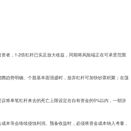
批投资者，1-2倍杠杆已实足放大收益，同期将风险端正在可承受范围
。当阛阓趋势明确、个股基本面强盛时，放弃杠杆可加快钞票积聚；在荡
线。提议将单笔杠杆来去的死亡上限设定在自有资金的5%以内，一朝涉
、来去成本等会络续侵蚀利润。预备收益时，必须将资金成本纳入考量，