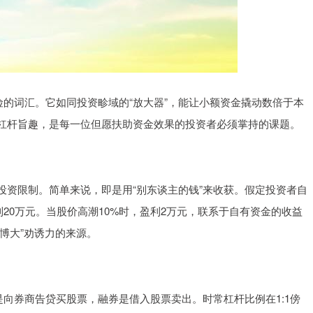
险的词汇。它如同投资畛域的“放大器”，能让小额资金撬动数倍于本
杠杆旨趣，是每一位但愿扶助资金效果的投资者必须掌持的课题。
投资限制。简单来说，即是用“别东谈主的钱”来收获。假定投资者自
到20万元。当股价高潮10%时，盈利2万元，联系于自有资金的收益
博大”劝诱力的来源。
资是向券商告贷买股票，融券是借入股票卖出。时常杠杆比例在1:1傍