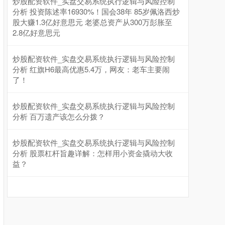
炒股配资软件_实盘交易系统执行逻辑与风险控制
分析 投资陈述率16930%！国会38年 85岁佩洛西炒
股大赚1.3亿好意思元 老婆总资产从300万彭胀至
2.8亿好意思元
沪深300
4684.48
+33.17
+0.71%
炒股配资软件_实盘交易系统执行逻辑与风险控制
分析 红旗H6最高优惠5.4万，网友：老车主要闹
了！
炒股配资软件_实盘交易系统执行逻辑与风险控制
分析 百万遗产该怎么分拨？
炒股配资软件_实盘交易系统执行逻辑与风险控制
分析 股票杠杆旨趣详解：怎样用小资金撬动大收
北证50
1132.65
+9.78
+0.87%
益？