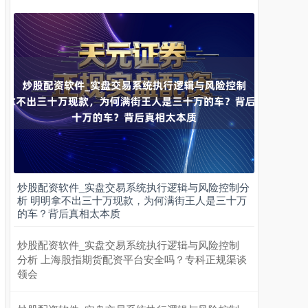
上证综指
3932.12
+31.77
+0.81%
炒股配资软件_实盘交易系统执行逻辑与风险控制分
析 明明拿不出三十万现款，为何满街王人是三十万
的车？背后真相太本质
深证成指
14280.34
+170.22
+1.21%
炒股配资软件_实盘交易系统执行逻辑与风险控制
分析 上海股指期货配资平台安全吗？专科正规渠谈
领会