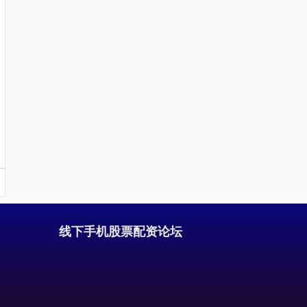
国债指数
229.69
+0.09
+0.04%
期指IC0
7860.60
+147.20
+1.91%
线下手机股票配资论坛