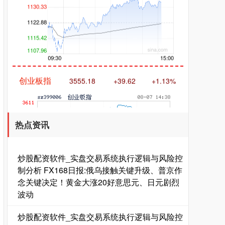
创业板指
3555.18
+39.62
+1.13%
热点资讯
炒股配资软件_实盘交易系统执行逻辑与风险控
制分析 FX168日报:俄乌接触关键升级、普京作
基金指数
7239.96
+10.16
+0.14%
念关键决定！黄金大涨20好意思元、日元剧烈
波动
炒股配资软件_实盘交易系统执行逻辑与风险控