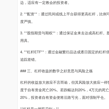
边，适应有一定教会的投资者。
2. **配资**：通过民间或线上平台获得更高杠杆，比
度严慎。
3. **股指期货与期权**：通过保证金来去达成高杠
用具。
4. **杠杆ETF**：通过金融繁衍品达成逐日固定的
追踪差错。
### 三、杠杆收益的数学之好意思与风险之殇
杠杆的收益放大效应不言而谕，但其风险放大效应一样惊
度于自有资金死亡20%。若跌幅达到20%，4万元的死
20%，投资者自有资金便将沿路亏光，面对强制平仓。
**杠杆是一把双刃剑：**