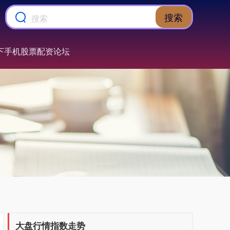
搜索
下手机股票配资论坛
上证综指
3932.60
+32.25
+0.83%
深证成指
14281.02
+170.90
+1.21%
大盘行情指数走势