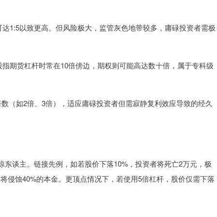
例可达1:5以致更高。但风险极大，监管灰色地带较多，庸碌投资者需极
杆。股指期货杠杆时常在10倍傍边，期权则可能高达数十倍，属于专科级
杠杆倍数（如2倍、3倍），适应庸碌投资者但需寂静复利效应导致的经久
东谈主。链接先例，如若股价下落10%，投资者将死亡2万元，极
亡将侵蚀40%的本金。更顶点情况下，若使用5倍杠杆，股价仅需下落