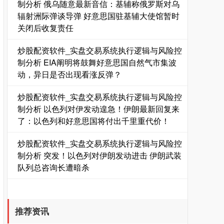
制分析 俄乌随意最新音信：基辅称俄罗斯对乌
辐射洲际弹谈导弹 好意思国驻基辅大使馆暂时
关闭后收复责任
炒股配资软件_实盘交易系统执行逻辑与风险控
国债指数
229.69
+0.09
+0.04%
制分析 EIA阐明将鼓舞好意思国自然气市集波
动，异日是否出现看涨反弹？
炒股配资软件_实盘交易系统执行逻辑与风险控
制分析 以色列对伊发动遑急！伊朗最新回复来
了：以色列和好意思国将付出千里重代价！
炒股配资软件_实盘交易系统执行逻辑与风险控
制分析 突发！以色列对伊朗发动进击 伊朗武装
期指IC0
队列总咨询长遭暗杀
7864.60
+151.20
+1.96%
推荐资讯