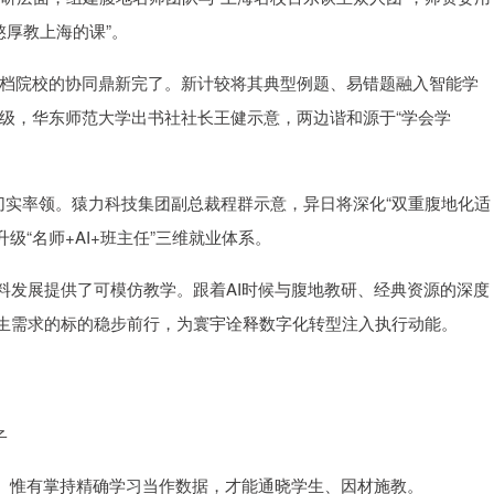
憨厚教上海的课”。
高档院校的协同鼎新完了。新计较将其典型例题、易错题融入智能学
的升级，华东师范大学出书社社长王健示意，两边谐和源于“学会学
切实率领。猿力科技集团副总裁程群示意，异日将深化“双重腹地化适
级“名师+AI+班主任”三维就业体系。
料发展提供了可模仿教学。跟着AI时候与腹地教研、经典资源的深度
生需求的标的稳步前行，为寰宇诠释数字化转型注入执行动能。
子
子。惟有掌持精确学习当作数据，才能通晓学生、因材施教。