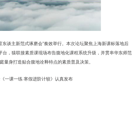
与育东谈主新范式琢磨会”奏效举行。本次论坛聚焦上海新课标落地后
浚平台，猿联接素质课现场布告腹地化课程系统升级，并贯串华东师范
家庭量身打造贴合腹地诠释特点的素质普及决策。