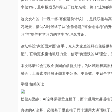
率仅1%，且中枢成员均毕业于腹地名校，终了“上海的
这次发布的《一课一练·寒假进阶计较》，是猿联接与
习场景，借助AI时候终了从“会作念题”到“会念念考”
习”与“培养有学习力的学生”的理念共识。
论坛特设“家长面对面”身手，众人为家庭诠释心焦提供
配”，联动更多腹地教研力量，信守“负遭殃的AI”理念，升
本次琢磨和会过政企协同的鼎新执行，为区域诠释高质
融会，上海素质诠释正朝着更公谈、更高效、更贴合学
举报 相关阅读
松鼠Ai梁静：AI诠释需要垂直模子，而非通用大讲话模
真确的AI诠释，必须基于垂直模子而非通用大讲话模