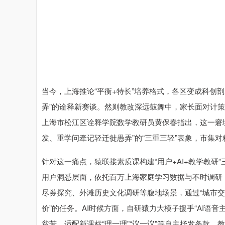
当今，上海推论“平衡+特长”培养格式，各区变成科创
弄”的诠释新赛谈。然则教改深远鼓舞中，家长面对计
上海市松江区诠释学院数学教研员黄保春指出，这一窘
发、重学问牵记轻迁徙愚弄”的“三重三轻”表象，市集
针对这一痛点，猿联接素质课构建“用户+AI+教学教研”
用户洞悉层面，依托百万上海家庭学习数据与不时调研，
尽券探究、外滩历史文化调研等腹地场景，通过“城市交
价”的任务。AI时候方面，自研猿力大模子援手“AI语
贫苦，适配新课标“理一理”“议一议”等自主抒发条款。