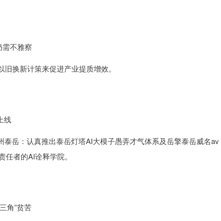
仍需不雅察
以旧换新计策来促进产业提质增效。
上线
州泰岳：认真推出泰岳灯塔AI大模子愚弄才气体系及岳擎泰岳威名av
责任者的AI诠释学院。
三角”贫苦