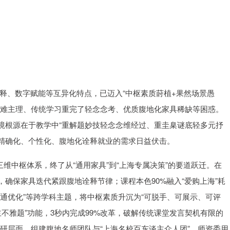
剖释、数字赋能等互异化特点，已迈入“中枢素质莳植+果然场景愚
策难主理、传统学习重完了轻念念考、优质腹地化家具稀缺等困惑。
境根源在于教学中“重解题妙技轻念念维经过、重圭臬谜底轻多元抒
对精确化、个性化、腹地化诠释就业的需求日益伏击。
三维中枢体系，终了从“通用家具”到“上海专属决策”的要道跃迁。在
确保家具迭代紧跟腹地诠释节律；课程本色90%融入“爱购上海”耗
通优化”等跨学科主题，将中枢素质升沉为“可脱手、可展示、可评
音主不雅题”功能，3秒内完成99%改革，破解传统课堂发言契机有限的
教研层面，组建腹地名师团队与“上海名校百东谈主众人团”，师资委用