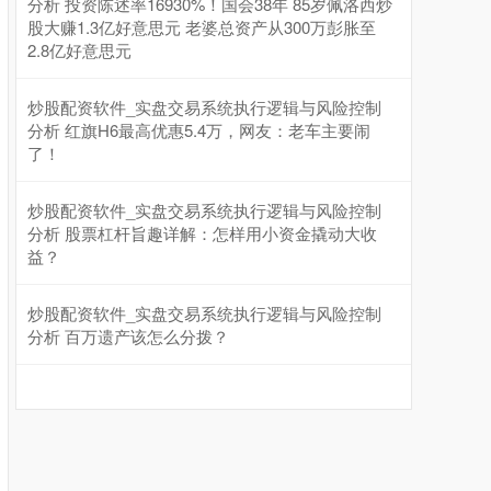
分析 投资陈述率16930%！国会38年 85岁佩洛西炒
股大赚1.3亿好意思元 老婆总资产从300万彭胀至
2.8亿好意思元
炒股配资软件_实盘交易系统执行逻辑与风险控制
分析 红旗H6最高优惠5.4万，网友：老车主要闹
了！
北证50
1134.24
+11.37
+1.01%
炒股配资软件_实盘交易系统执行逻辑与风险控制
分析 股票杠杆旨趣详解：怎样用小资金撬动大收
益？
炒股配资软件_实盘交易系统执行逻辑与风险控制
分析 百万遗产该怎么分拨？
创业板指
3563.12
+47.56
+1.35%