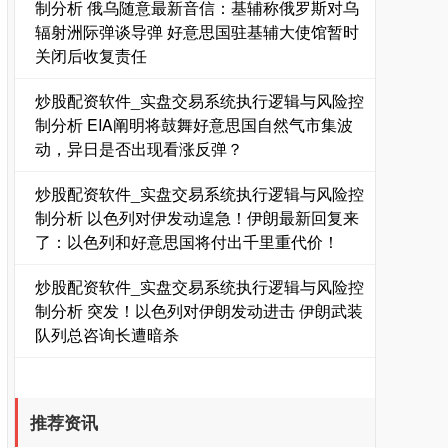
制分析 俄乌随意最新音信：基辅称俄罗斯对乌
辐射洲际弹谈导弹 好意思国驻基辅大使馆暂时
关闭后收复责任
炒股配资软件_实盘交易系统执行逻辑与风险控
制分析 EIA阐明将鼓舞好意思国自然气市集波
动，异日是否出现看涨反弹？
炒股配资软件_实盘交易系统执行逻辑与风险控
期指IC0
7877.80
+164.40
+2.13%
制分析 以色列对伊发动遑急！伊朗最新回复来
了：以色列和好意思国将付出千里重代价！
炒股配资软件_实盘交易系统执行逻辑与风险控
制分析 突发！以色列对伊朗发动进击 伊朗武装
队列总咨询长遭暗杀
推荐资讯
上证综指
3940.04
+39.68
+1.02%