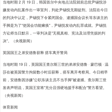
当地时期 2 月 19 日，韩国首尔中央地点法院就前总统尹锡悦涉
嫌发动内乱案作出一审宣判，判处尹锡悦无期徒刑。法院在今日
的判决中认定，尹锡悦下令紧闭国会、逮捕国会议长等东谈主的
手脚是为了"使国会功能瘫痪"，尹锡悦发动内乱罪成就。尹锡悦
方讼师当日默示，一审判决是"无视真相、宪法及法理凭据的判
决"。（央视新闻）
英国国王之弟安德鲁获释 搭车离开警局
当地时期 19 日，英国国王查尔斯三世的弟弟安德鲁 · 蒙巴顿 · 温
莎在被英国警方拘留数小时后获释，搭车离开考察局。今日稍早
前，安德鲁因涉嫌"公职东谈主员不当手脚"被逮捕。查尔斯三世
发表声明说，英国王室将"充分且强硬地援手和配合"警方看望。
（央视新闻）
体育新闻