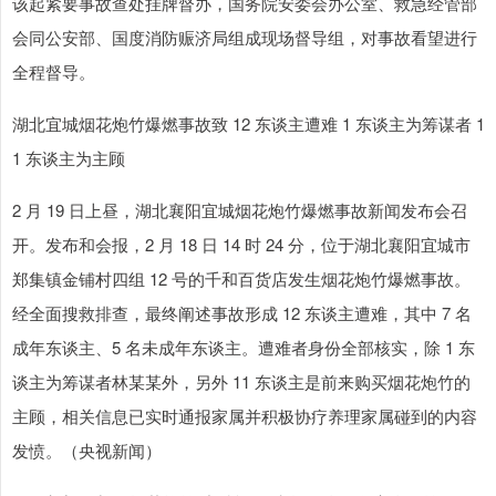
该起紧要事故查处挂牌督办，国务院安委会办公室、救急经管部
会同公安部、国度消防赈济局组成现场督导组，对事故看望进行
全程督导。
湖北宜城烟花炮竹爆燃事故致 12 东谈主遭难 1 东谈主为筹谋者 1
1 东谈主为主顾
2 月 19 日上昼，湖北襄阳宜城烟花炮竹爆燃事故新闻发布会召
开。发布和会报，2 月 18 日 14 时 24 分，位于湖北襄阳宜城市
郑集镇金铺村四组 12 号的千和百货店发生烟花炮竹爆燃事故。
经全面搜救排查，最终阐述事故形成 12 东谈主遭难，其中 7 名
成年东谈主、5 名未成年东谈主。遭难者身份全部核实，除 1 东
谈主为筹谋者林某某外，另外 11 东谈主是前来购买烟花炮竹的
主顾，相关信息已实时通报家属并积极协疗养理家属碰到的内容
发愤。（央视新闻）