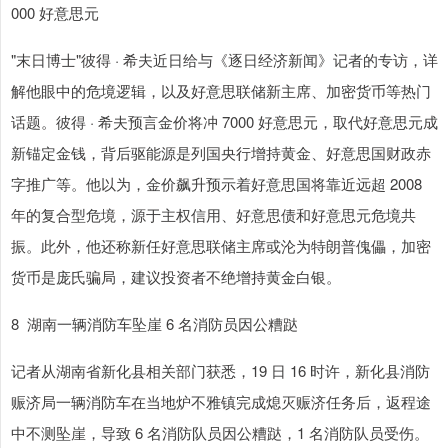
000 好意思元
"末日博士"彼得 · 希夫近日给与《逐日经济新闻》记者的专访，详
解他眼中的危境逻辑，以及好意思联储新主席、加密货币等热门
话题。彼得 · 希夫预言金价将冲 7000 好意思元，取代好意思元成
新锚定金钱，背后驱能源是列国央行增持黄金、好意思国财政赤
字推广等。他以为，金价飙升预示着好意思国将靠近远超 2008
年的复合型危境，源于主权信用、好意思债和好意思元危境共
振。此外，他还称新任好意思联储主席或沦为特朗普傀儡，加密
货币是庞氏骗局，建议投资者不绝增持黄金白银。
8 湖南一辆消防车坠崖 6 名消防员因公糟跶
记者从湖南省新化县相关部门获悉，19 日 16 时许，新化县消防
赈济局一辆消防车在当地炉不雅镇完成熄灭赈济任务后，返程途
中不测坠崖，导致 6 名消防队员因公糟跶，1 名消防队员受伤。