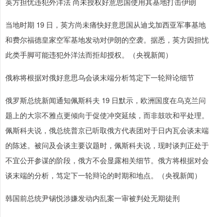
英方担忧违犯外洋法 尚未授权好意思国使用其基地打击伊朗
当地时期 19 日，英方尚未痛快好意思国从迪戈加西亚军事基地
和费尔福德皇家空军基地发动对伊朗的空袭。据悉，英方因担忧
此类手脚可能违犯外洋法而拒却授权。（央视新闻）
俄称将根据对俄好意思乌会谈末端分析笃定下一轮辩论细节
俄罗斯总统新闻通知佩斯科夫 19 日默示，欧洲国度在乌克兰问
题上的大宗不雅点更倾向于促使冲突延续，而非鼓吹和平处理。
佩斯科夫说，俄总统普京已听取俄方代表团对于日内瓦会谈末端
的陈述。被问及会谈主要议题时，佩斯科夫说，现时谈判正处于
不宜公开参谋的阶段，俄方不会显露相关细节。俄方将根据对会
谈末端的分析，笃定下一轮辩论的时期和地点。（央视新闻）
韩国前总统尹锡悦涉嫌发动内乱案一审被判处无期徒刑