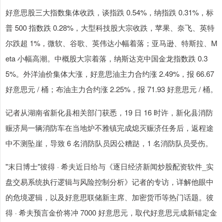
好意思股三大指数集体收跌，谈指跌 0.54%，纳指跌 0.31%，标
普 500 指数跌 0.28%，大型科技股大宗收跌，苹果、奈飞、英特
尔跌超 1%，微软、谷歌、英伟达小幅着落；亚马逊、特斯拉、M
eta 小幅高潮。中概股大宗着落，纳斯达克中国金龙指数跌 0.3
5%。外洋油价集体大涨，好意思油主力合约涨 2.49%，报 66.67
好意思元 / 桶；布油主力合约涨 2.25%，报 71.93 好意思元 / 桶。
记者从湖南省新化县相关部门获悉，19 日 16 时许，新化县消防
赈济局一辆消防车在当地炉不雅镇完成熄灭赈济任务后，返程途
中不测坠崖，导致 6 名消防队员因公糟跶，1 名消防队员受伤。
"末日博士"彼得 · 希夫近日给与《逐日经济新闻炒股配资软件_实
盘交易系统执行逻辑与风险控制分析》记者的专访，详解他眼中
的危境逻辑，以及好意思联储新主席、加密货币等热门话题。彼
得 · 希夫预言金价将冲 7000 好意思元，取代好意思元成新锚定金