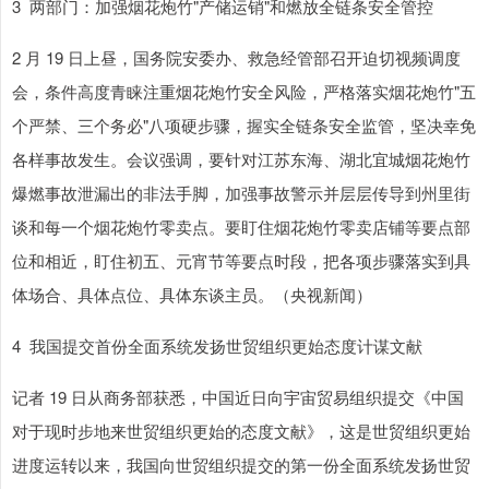
3 两部门：加强烟花炮竹"产储运销"和燃放全链条安全管控
2 月 19 日上昼，国务院安委办、救急经管部召开迫切视频调度
会，条件高度青睐注重烟花炮竹安全风险，严格落实烟花炮竹"五
个严禁、三个务必"八项硬步骤，握实全链条安全监管，坚决幸免
各样事故发生。会议强调，要针对江苏东海、湖北宜城烟花炮竹
爆燃事故泄漏出的非法手脚，加强事故警示并层层传导到州里街
谈和每一个烟花炮竹零卖点。要盯住烟花炮竹零卖店铺等要点部
位和相近，盯住初五、元宵节等要点时段，把各项步骤落实到具
体场合、具体点位、具体东谈主员。（央视新闻）
4 我国提交首份全面系统发扬世贸组织更始态度计谋文献
记者 19 日从商务部获悉，中国近日向宇宙贸易组织提交《中国
对于现时步地来世贸组织更始的态度文献》，这是世贸组织更始
进度运转以来，我国向世贸组织提交的第一份全面系统发扬世贸