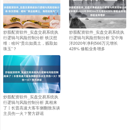
上证综指
3900.35
+21.92
+0.57%
炒股配资软件_实盘交易系统执
炒股配资软件_实盘交易系统执
行逻辑与风险控制分析 铁汉想
行逻辑与风险控制分析 宝中海
维：啥叫“贵出如粪土，贱取如
洋2020年净利566万元增长
珠玉”？
428% 修船业务增多
深证成指
14110.12
-34.08
-0.24%
炒股配资软件_实盘交易系统执
行逻辑与风险控制分析 真相来
了丨长晋高速大客车侧翻致东谈
主员伤一火？警方辟谣