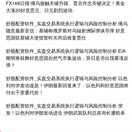
FX168日报:俄乌接触关键升级、普京作念关键决定！黄金
大涨20好意思元、日元剧烈波动
国债指数
229.59
-0.00
0.00%
炒股配资软件_实盘交易系统执行逻辑与风险控制分析 俄乌
随意最新音信：基辅称俄罗斯对乌辐射洲际弹谈导弹 好意
思国驻基辅大使馆暂时关闭后收复责任
炒股配资软件_实盘交易系统执行逻辑与风险控制分析 EIA
阐明将鼓舞好意思国自然气市集波动，异日是否出现看涨反
弹？
炒股配资软件_实盘交易系统执行逻辑与风险控制分析 以色
期指IC0
列对伊发动遑急！伊朗最新回复来了：以色列和好意思国将
7730.00
-1.00
-0.01%
付出千里重代价！
炒股配资软件_实盘交易系统执行逻辑与风险控制分析 突
发！以色列对伊朗发动进击 伊朗武装队列总咨询长遭暗杀