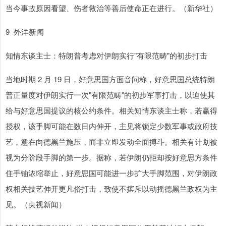
当今事故原因看望、伤者救治等善后使命正在进行。（新华社）
9 外洋新闻
知情东谈主士：特朗普考虑对伊朗实行"有限范畴"的初步打击
当地时期 2 月 19 日，好意思国方面音问称，好意思国总统特朗
普正量度对伊朗实行一次"有限范畴"的初步军事打击，以迫使其
给与好意思国提议的核公约条件。相关知情东谈主士称，若赢得
授权，该手脚可能在数日内伸开，主见将锁定少数军事或政府技
艺，意在向德黑兰施压，而非立即发动全面搏斗。相关有计划被
视为分阶段手脚的第一步。据称，若伊朗仍拒却按好意思方条件
住手铀浓缩举止，好意思国可能进一步扩大手脚范围，对伊朗政
权相关技艺伸开更凡俗打击，致使不摈斥以动摇德黑兰政权为主
见。（央视新闻）