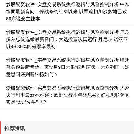
炒股配资软件_实盘交易系统执行逻辑与风险控制分析 中东
基金指数
7244.06
+1.96
+0.03%
场面最新音问：停战条约结束以来 以军迫切加沙多地已致
86东说念主蚀本
炒股配资软件_实盘交易系统执行逻辑与风险控制分析 厄瓜
多尔总统选举最新音问：大选投票认真运行 丹尼尔·诺沃亚
以46.39%的得票率最初
炒股配资软件_实盘交易系统执行逻辑与风险控制分析 特朗
普关税最新音信：离“7月9日大限”仅剩两天！大众列国与好
国债指数
229.72
+0.03
+0.01%
意思国谈判新弘扬如何？
炒股配资软件_实盘交易系统执行逻辑与风险控制分析 大家
央行利率最新不雅察：欧洲央行本年降息4次 好意思联储真
实是“太迟先生”吗？
推荐资讯