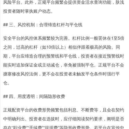
风险平台。此外，正规平台频繁会提供资金活水查询功能，肤浅
投资者随时掌执账户动态。
## 三、风控机制：合理缔造杠杆与平仓线
安全平台的风控体系频繁较为完善。杠杆比例一般罢休在1至5倍
之间，过高的杠杆（如10倍以上）相似伴跟着极高的风险。同
期，平台应缔造合理的预警线和平仓线，投资者在接近预警线时
能实时追加保证金或主动减仓，幸免被强制平仓。正规平台不会
搪塞修改风控法例，更不会在投资者未触发平仓条件时强行平
仓。
## 四、用度透明：间隔隐形收费
正规配资平台的收费形势频繁包括利息、不断费等，且会在契约
中明确列出。投资者在选拔时，应仔细阅读契约要求，阐明是否
存在“职业费”“手续费”“提现费”等隐形收费形势。若平台在宣传中