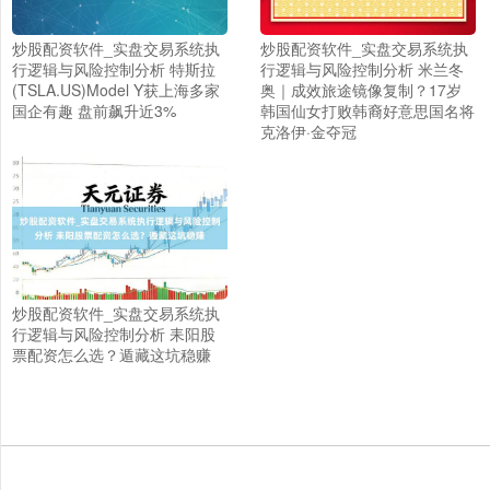
炒股配资软件_实盘交易系统执
炒股配资软件_实盘交易系统执
行逻辑与风险控制分析 特斯拉
行逻辑与风险控制分析 米兰冬
(TSLA.US)Model Y获上海多家
奥｜成效旅途镜像复制？17岁
国企有趣 盘前飙升近3%
韩国仙女打败韩裔好意思国名将
克洛伊·金夺冠
上证综指
3955.99
+15.96
+0.41%
炒股配资软件_实盘交易系统执
行逻辑与风险控制分析 耒阳股
票配资怎么选？遁藏这坑稳赚