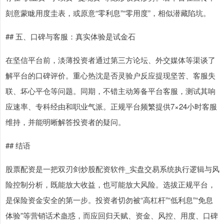
刻意蒙眬用度圭表，或原意“零利息”“零用度”，相似潜藏陷坑。
## 五、口碑与客服：真实体验是试金石
在坚信平台前，淡薄投资者通过第三方论坛、外交媒体等渠谈了
解平台的口碑评价。重心热沈是否灵验户反应提现坚苦、客服失
联、坏心平仓等问题。同期，不错主动筹备平台客服，测试其响
应速率、专科经由和职业气派。正规平台频繁提供7×24小时客服
维持，并能明晰解答投资者的疑问。
## 结语
股票配资是一把双刃剑炒股配资软件_实盘交易系统执行逻辑与风
险控制分析，既能放大收益，也可能放大风险。选拔正规平台，
是保险资金安全的第一步。投资者切勿被“高杠杆”“低利息”“免息
体验”等营销话术蛊惑，而应回归天赋、资金、风控、用度、口碑