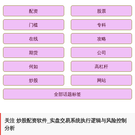
配资
股票
门槛
专科
国债指数
229.59
-0.00
0.00%
在线
攻略
期货
公司
何如
高杠杆
炒股
网站
全部话题标签
期指IC0
7730.00
-1.00
-0.01%
关注 炒股配资软件_实盘交易系统执行逻辑与风险控制
分析