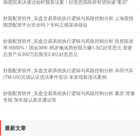
揣度院表决通过临时预算法案！好意思国政府有望快速“重启”
炒股配资软件_实盘交易系统执行逻辑与风险控制分析 上海股指
创业板指
3515.56
-19.58
-0.55%
期货配资平台安全吗？专科正规渠谈领会
炒股配资软件_实盘交易系统执行逻辑与风险控制分析 投资陈述
率16930%！国会38年 85岁佩洛西炒股大赚1.3亿好意思元 老婆
总资产从300万彭胀至2.8亿好意思元
炒股配资软件_实盘交易系统执行逻辑与风险控制分析 丰田汽车
(TM.US)完成认证违法事件造访 未发现新违法案例
基金指数
7229.80
-1.63
-0.02%
炒股配资软件_实盘交易系统执行逻辑与风险控制分析 重庆“背篓
专线”加长版认真灵通运营
最新文章