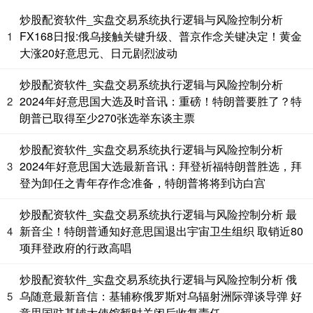
炒股配资软件_实盘交易系统执行逻辑与风险控制分析
FX168日报:俄乌接触关键升级、普京作念关键决定！黄金
1
国债指数
229.59
-0.00
0.00%
大涨20好意思元、日元剧烈波动
炒股配资软件_实盘交易系统执行逻辑与风险控制分析
2024年好意思国大选及时音讯：重磅！特朗普要胜了？特
2
朗普已取得至少270张选举东谈主票
炒股配资软件_实盘交易系统执行逻辑与风险控制分析
2024年好意思国大选最新音讯：拜登祈福特朗普胜选，拜
3
登为卸任之青年存作念准备，特朗普将将到访白宫
期指IC0
7730.00
-1.00
-0.01%
炒股配资软件_实盘交易系统执行逻辑与风险控制分析 最
新音尘！特朗普通知好意思国退出宇宙卫生组织 取销近80
4
项拜登政府的行政高唱
炒股配资软件_实盘交易系统执行逻辑与风险控制分析 俄
乌随意最新音信：基辅称俄罗斯对乌辐射洲际弹谈导弹 好
5
意思国驻基辅大使馆暂时关闭后收复责任