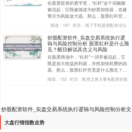
在股票投资的寰宇里，“杠杆”这个词频频
被说起，它既被描述为钞票加快器，也被
警示为风险放大器。那么，股票杠杆究竟
是什么有趣？它如安在投资者的账户中献
阅读：
187
栏目：
线下手机股票配资论坛
艺一幕幕悲笑剧....
炒股配资软件_实盘交易系统执行逻
上证综指
辑与风险控制分析 股票杠杆是什么预
3900.35
+21.92
+0.57%
见？醒目解说其含义与风险
在股票商场中，“杠杆”一词常被说起，它
既是放大收益的利器，亦然加快耗费的凶
器。那么，股票杠杆究竟是什么预见？它
怎样运作炒股配资软件_实盘交易系统执行
阅读：
152
栏目：
配资之家主要有配资炒股
逻辑与风险控....
深证成指
14110.12
-34.08
-0.24%
炒股配资软件_实盘交易系统执行逻辑与风险控制分析文
章内容加载完成
大盘行情指数走势