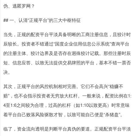
伪、逃匿罗网？
## 一、认清“正规平台”的三大中枢特征
当先，正规的配资平台平淡具备明晰的工商注册信息，且狡计时
辰较长。投资者不错通过“国度企业信用信息公示系统”查询平台
的注册主体、狡计边界及是否存在迥殊狡计记载。那些注册时辰
短、信息应答、以致无法提供交易牌照的平台，基本不错一票否
决。
其次，正规平台的风控机制相对完善。它们不会高兴“稳赚不
赔”，也不会指示投资者无穷放大杠杆。一般来说，配资比例在1:
4至1:6之间较为合理，过高的杠杆（如1:10以致更高）时常意味
着平台自己败落风险驱散才智，以致可能自己便是“杀猪盘”。
临了，资金流向透明是判断平台真伪的要道。正规配资平台平淡