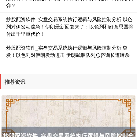
弹？
炒股配资软件_实盘交易系统执行逻辑与风险控制分析 以色
列对伊发动遑急！伊朗最新回复来了：以色列和好意思国将
国债指数
229.61
+0.02
+0.01%
付出千里重代价！
炒股配资软件_实盘交易系统执行逻辑与风险控制分析 突
发！以色列对伊朗发动进击 伊朗武装队列总咨询长遭暗杀
推荐资讯
期指IC0
7794.80
+81.40
+1.06%