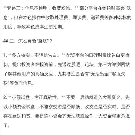
**套路三：信息不透明，收费粉饰。** 部分平台在签约时高兴“低
息”，但在本色操作中收取处理费、通谈费、递延费等多种名标的
用度，导致本色成本远超预期。
## 三、怎么灵验“避坑”？
1. **多方核实，不轻信告白。** 配资平台的口碑时常比告白更热
切。提出投资者在投资前，先通过股吧、论坛、第三方评测网站
了解其他用户的真确反应，尤其眷注是否有“无法出金”“客服失
联”等负面信息。
2. **小额试盘，考证真确性。** 不要一启动就进入大额资金。先
以小额资金试盘，不雅察交游是否顺畅、收支金是否实时、是否
存在迥殊扣费。要是连小资金齐无法获胜操作，大资金就更危境
了。