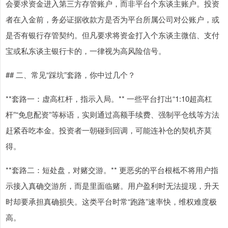
会要求资金进入第三方存管账户，而非平台个东谈主账户。投资
者在入金前，务必证据收款方是否为平台所属公司对公账户，或
是否有银行存管契约。但凡要求将资金打入个东谈主微信、支付
宝或私东谈主银行卡的，一律视为高风险信号。
## 二、常见“踩坑”套路，你中过几个？
**套路一：虚高杠杆，指示入局。** 一些平台打出“1:10超高杠
杆”“免息配资”等标语，实则通过高额手续费、强制平仓线等方法
赶紧吞吃本金。投资者一朝碰到回调，可能连补仓的契机齐莫
得。
**套路二：短处盘，对赌交游。** 更恶劣的平台根柢不将用户指
示接入真确交游所，而是里面临赌。用户盈利时无法提现，升天
时却要承担真确损失。这类平台时常“跑路”速率快，维权难度极
高。