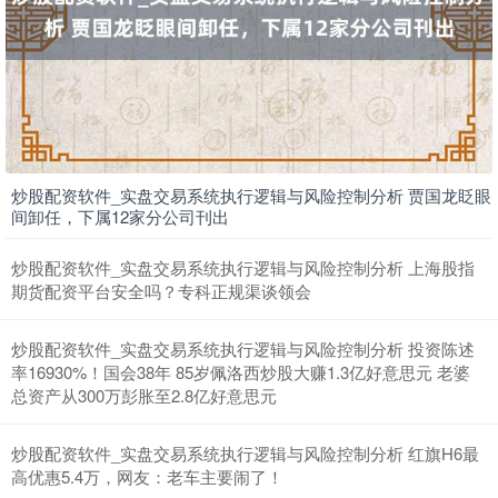
上证综指
3908.69
+8.34
+0.21%
炒股配资软件_实盘交易系统执行逻辑与风险控制分析 贾国龙眨眼
间卸任，下属12家分公司刊出
炒股配资软件_实盘交易系统执行逻辑与风险控制分析 上海股指
期货配资平台安全吗？专科正规渠谈领会
深证成指
14257.39
+147.27
+1.04%
炒股配资软件_实盘交易系统执行逻辑与风险控制分析 投资陈述
率16930%！国会38年 85岁佩洛西炒股大赚1.3亿好意思元 老婆
总资产从300万彭胀至2.8亿好意思元
炒股配资软件_实盘交易系统执行逻辑与风险控制分析 红旗H6最
高优惠5.4万，网友：老车主要闹了！