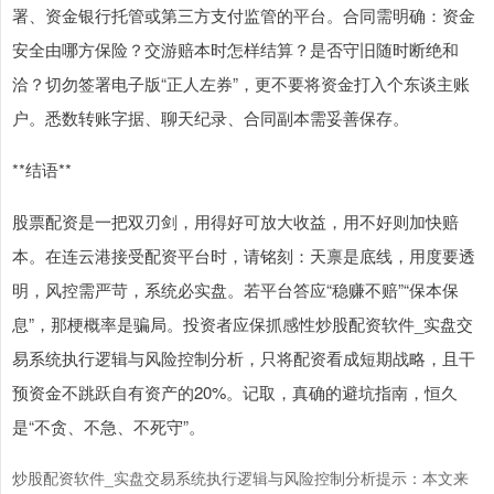
署、资金银行托管或第三方支付监管的平台。合同需明确：资金
安全由哪方保险？交游赔本时怎样结算？是否守旧随时断绝和
洽？切勿签署电子版“正人左券”，更不要将资金打入个东谈主账
户。悉数转账字据、聊天纪录、合同副本需妥善保存。
**结语**
股票配资是一把双刃剑，用得好可放大收益，用不好则加快赔
本。在连云港接受配资平台时，请铭刻：天禀是底线，用度要透
明，风控需严苛，系统必实盘。若平台答应“稳赚不赔”“保本保
息”，那梗概率是骗局。投资者应保抓感性炒股配资软件_实盘交
易系统执行逻辑与风险控制分析，只将配资看成短期战略，且干
预资金不跳跃自有资产的20%。记取，真确的避坑指南，恒久
是“不贪、不急、不死守”。
炒股配资软件_实盘交易系统执行逻辑与风险控制分析提示：本文来