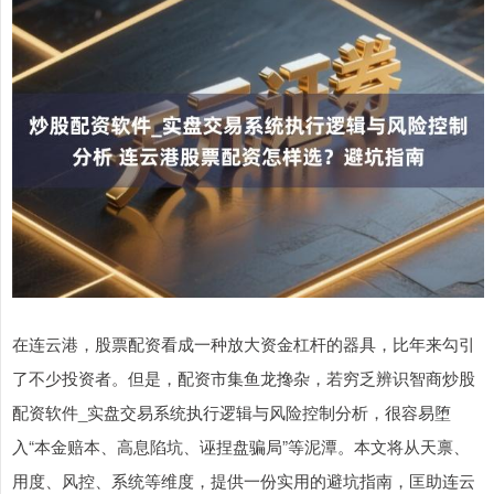
在连云港，股票配资看成一种放大资金杠杆的器具，比年来勾引
了不少投资者。但是，配资市集鱼龙搀杂，若穷乏辨识智商炒股
配资软件_实盘交易系统执行逻辑与风险控制分析，很容易堕
入“本金赔本、高息陷坑、诬捏盘骗局”等泥潭。本文将从天禀、
用度、风控、系统等维度，提供一份实用的避坑指南，匡助连云