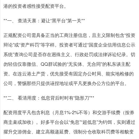
港的投资者感性接受配资平台。
**一、 查清天禀：避让“黑平台”第一关**
正规配资公司需具备正当的工商注册信息，且主义限制包含“投资
辩论”或“资产科罚”等字样。投资者可通过“国度企业信用信息公示
系统”查询公司是否存在迥殊主义、行政处罚或法律诉讼纪录。切
勿轻信仅靠微信、QQ群试验的“无实体、无合同”的私东谈主配
资。在连云港土产货，优先接受有固定办公时局、能实地检修的
公司，警惕那些只提供诬捏地址或平凡更换办公方位的平台。
**二、 看清用度：低息背后时时有“隐形刀”**
配资用度平凡包含利息（月息1%-2%不等）和交游手续费（按券
商圭臬或加收）。好多平台会以“免息”“超低息”为钓饵，实则通过
擢升交游佣金、建立高额递延费、强制分仓收取科罚费等相貌变