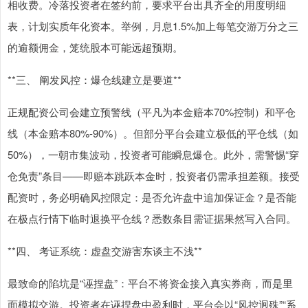
相收费。冷落投资者在签约前，要求平台出具齐全的用度明细
表，计划实质年化资本。举例，月息1.5%加上每笔交游万分之三
的逾额佣金，笼统股本可能远超预期。
**三、 阐发风控：爆仓线建立是要道**
正规配资公司会建立预警线（平凡为本金赔本70%控制）和平仓
线（本金赔本80%-90%）。但部分平台会建立极低的平仓线（如
50%），一朝市集波动，投资者可能瞬息爆仓。此外，需警惕“穿
仓免责”条目——即赔本跳跃本金时，投资者仍需承担差额。接受
配资时，务必明确风控限定：是否允许盘中追加保证金？是否能
在极点行情下临时退换平仓线？悉数条目需证据果然写入合同。
**四、 考证系统：虚盘交游害东谈主不浅**
最致命的陷坑是“诬捏盘”：平台不将资金接入真实券商，而是里
面模拟交游。投资者在诬捏盘中盈利时，平台会以“风控迥殊”“系