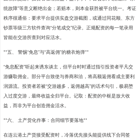
统故障”等意义断绝出金；若赔本，则本金获胜被平台统一。考证
秩序很通俗：要求平台提供实盘交游截图，或通过同花顺、东方
钞票等级三方软件查询“分笔成交”纪录。正规配资的每一笔录用
皆能在交游所查到对应活水。
**五、 警惕“免息”与“高返佣”的糖衣炮弹**
“免息配资”听起来诱东谈主，但平台时时通过指引投资者平凡交
游赚取佣金。部分平台致使与券商和洽，将高额返佣看成主要利
润源流。投资者若被“交游越多，返佣越高”的话术勾引，极易堕
入过度交游，最终收益全归平台。记取：配资的中枢是放大收
益，而非为平台创造佣金活水。
**六、 土产货化作事：合同细节要落地**
在连云港土产货接受配资时，冷落优先接头能提供线下合同签